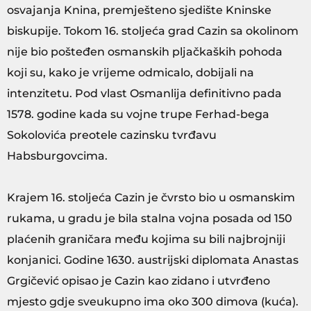
osvajanja Knina, premješteno sjedište Kninske
biskupije. Tokom 16. stoljeća grad Cazin sa okolinom
nije bio pošteđen osmanskih pljačkaških pohoda
koji su, kako je vrijeme odmicalo, dobijali na
intenzitetu. Pod vlast Osmanlija definitivno pada
1578. godine kada su vojne trupe Ferhad-bega
Sokolovića preotele cazinsku tvrđavu
Habsburgovcima.
Krajem 16. stoljeća Cazin je čvrsto bio u osmanskim
rukama, u gradu je bila stalna vojna posada od 150
plaćenih graničara među kojima su bili najbrojniji
konjanici. Godine 1630. austrijski diplomata Anastas
Grgičević opisao je Cazin kao zidano i utvrđeno
mjesto gdje sveukupno ima oko 300 dimova (kuća).