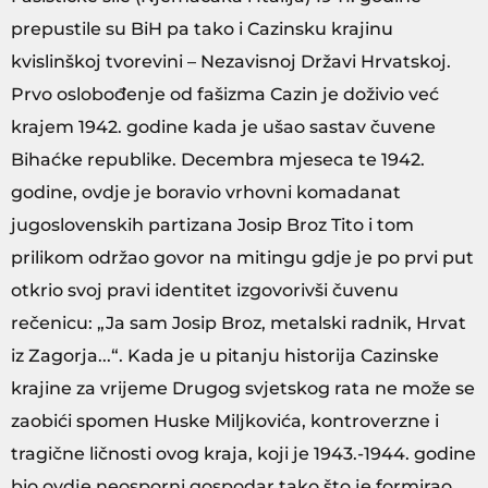
prepustile su BiH pa tako i Cazinsku krajinu
kvislinškoj tvorevini – Nezavisnoj Državi Hrvatskoj.
Prvo oslobođenje od fašizma Cazin je doživio već
krajem 1942. godine kada je ušao sastav čuvene
Bihaćke republike. Decembra mjeseca te 1942.
godine, ovdje je boravio vrhovni komadanat
jugoslovenskih partizana Josip Broz Tito i tom
prilikom održao govor na mitingu gdje je po prvi put
otkrio svoj pravi identitet izgovorivši čuvenu
rečenicu: „Ja sam Josip Broz, metalski radnik, Hrvat
iz Zagorja...“. Kada je u pitanju historija Cazinske
krajine za vrijeme Drugog svjetskog rata ne može se
zaobići spomen Huske Miljkovića, kontroverzne i
tragične ličnosti ovog kraja, koji je 1943.-1944. godine
bio ovdje neosporni gospodar tako što je formirao