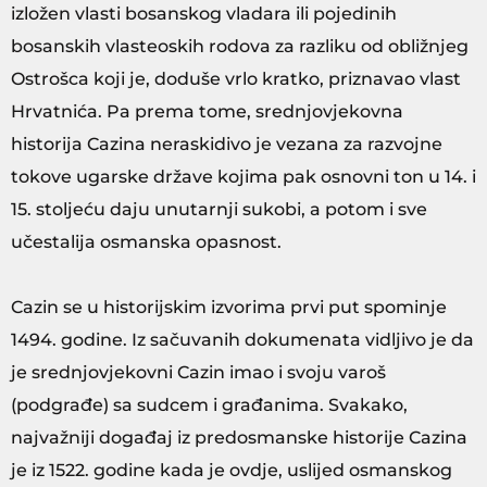
izložen vlasti bosanskog vladara ili pojedinih
bosanskih vlasteoskih rodova za razliku od obližnjeg
Ostrošca koji je, doduše vrlo kratko, priznavao vlast
Hrvatnića. Pa prema tome, srednjovjekovna
historija Cazina neraskidivo je vezana za razvojne
tokove ugarske države kojima pak osnovni ton u 14. i
15. stoljeću daju unutarnji sukobi, a potom i sve
učestalija osmanska opasnost.
Cazin se u historijskim izvorima prvi put spominje
1494. godine. Iz sačuvanih dokumenata vidljivo je da
je srednjovjekovni Cazin imao i svoju varoš
(podgrađe) sa sudcem i građanima. Svakako,
najvažniji događaj iz predosmanske historije Cazina
je iz 1522. godine kada je ovdje, uslijed osmanskog