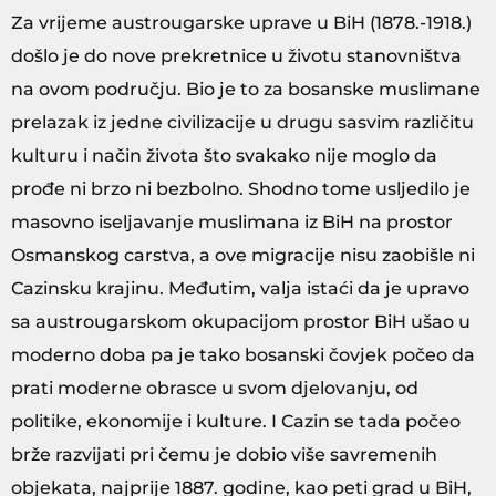
Za vrijeme austrougarske uprave u BiH (1878.-1918.)
došlo je do nove prekretnice u životu stanovništva
na ovom području. Bio je to za bosanske muslimane
prelazak iz jedne civilizacije u drugu sasvim različitu
kulturu i način života što svakako nije moglo da
prođe ni brzo ni bezbolno. Shodno tome usljedilo je
masovno iseljavanje muslimana iz BiH na prostor
Osmanskog carstva, a ove migracije nisu zaobišle ni
Cazinsku krajinu. Međutim, valja istaći da je upravo
sa austrougarskom okupacijom prostor BiH ušao u
moderno doba pa je tako bosanski čovjek počeo da
prati moderne obrasce u svom djelovanju, od
politike, ekonomije i kulture. I Cazin se tada počeo
brže razvijati pri čemu je dobio više savremenih
objekata, najprije 1887. godine, kao peti grad u BiH,