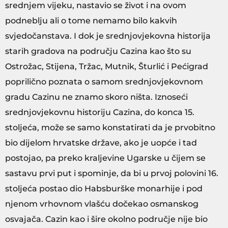
srednjem vijeku, nastavio se život i na ovom
podneblju ali o tome nemamo bilo kakvih
svjedočanstava. I dok je srednjovjekovna historija
starih gradova na području Cazina kao što su
Ostrožac, Stijena, Tržac, Mutnik, Šturlić i Pećigrad
poprilično poznata o samom srednjovjekovnom
gradu Cazinu ne znamo skoro ništa. Iznoseći
srednjovjekovnu historiju Cazina, do konca 15.
stoljeća, može se samo konstatirati da je prvobitno
bio dijelom hrvatske države, ako je uopće i tad
postojao, pa preko kraljevine Ugarske u čijem se
sastavu prvi put i spominje, da bi u prvoj polovini 16.
stoljeća postao dio Habsburške monarhije i pod
njenom vrhovnom vlašću dočekao osmanskog
osvajača. Cazin kao i šire okolno područje nije bio