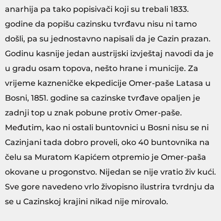
anarhija pa tako popisivači koji su trebali 1833.
godine da popišu cazinsku tvrđavu nisu ni tamo
došli, pa su jednostavno napisali da je Cazin prazan.
Godinu kasnije jedan austrijski izvještaj navodi da je
u gradu osam topova, nešto hrane i municije. Za
vrijeme kazneničke ekpedicije Omer-paše Latasa u
Bosni, 1851. godine sa cazinske tvrđave opaljen je
zadnji top u znak pobune protiv Omer-paše.
Međutim, kao ni ostali buntovnici u Bosni nisu se ni
Cazinjani tada dobro proveli, oko 40 buntovnika na
čelu sa Muratom Kapićem otpremio je Omer-paša
okovane u progonstvo. Nijedan se nije vratio živ kući.
Sve gore navedeno vrlo živopisno ilustrira tvrdnju da
se u Cazinskoj krajini nikad nije mirovalo.