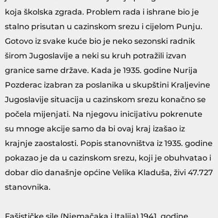
koja školska zgrada. Problem rada i ishrane bio je
stalno prisutan u cazinskom srezu i cijelom Punju.
Gotovo iz svake kuće bio je neko sezonski radnik
širom Jugoslavije a neki su kruh potražili izvan
granice same države. Kada je 1935. godine Nurija
Pozderac izabran za poslanika u skupštini Kraljevine
Jugoslavije situacija u cazinskom srezu konačno se
počela mijenjati. Na njegovu inicijativu pokrenute
su mnoge akcije samo da bi ovaj kraj izašao iz
krajnje zaostalosti. Popis stanovništva iz 1935. godine
pokazao je da u cazinskom srezu, koji je obuhvatao i
dobar dio današnje općine Velika Kladuša, živi 47.727
stanovnika.
Fašističke sile (Njemačaka i Italija) 1941. godine