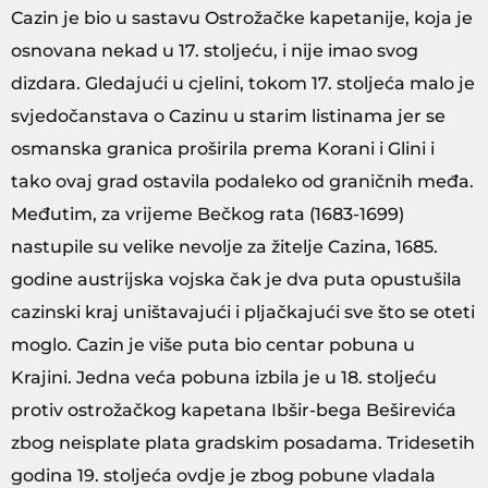
Cazin je bio u sastavu Ostrožačke kapetanije, koja je
osnovana nekad u 17. stoljeću, i nije imao svog
dizdara. Gledajući u cjelini, tokom 17. stoljeća malo je
svjedočanstava o Cazinu u starim listinama jer se
osmanska granica proširila prema Korani i Glini i
tako ovaj grad ostavila podaleko od graničnih međa.
Međutim, za vrijeme Bečkog rata (1683-1699)
nastupile su velike nevolje za žitelje Cazina, 1685.
godine austrijska vojska čak je dva puta opustušila
cazinski kraj uništavajući i pljačkajući sve što se oteti
moglo. Cazin je više puta bio centar pobuna u
Krajini. Jedna veća pobuna izbila je u 18. stoljeću
protiv ostrožačkog kapetana Ibšir-bega Beširevića
zbog neisplate plata gradskim posadama. Tridesetih
godina 19. stoljeća ovdje je zbog pobune vladala