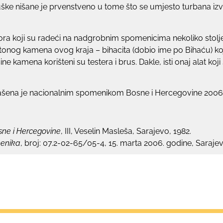
ke nišane je prvenstveno u tome što se umjesto turbana izvo
ora koji su radeći na nadgrobnim spomenicima nekoliko stoljeć
tonog kamena ovog kraja – bihacita (dobio ime po Bihaću) koj
 kamena korišteni su testera i brus. Dakle, isti onaj alat koji
glašena je nacionalnim spomenikom Bosne i Hercegovine 2006
sne i Hercegovine
, III, Veselin Masleša, Sarajevo, 1982.
menika
, broj: 07.2-02-65/05-4, 15. marta 2006. godine, Sarajev