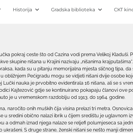
Historija
Gradska biblioteka
CKT kin
 Lučka pokraj ceste što od Cazina vodi prema Velikoj Kladuši
akve skupine nišana u Krajini nazivaju „nišanima krajputašima“.
 praksa, kada su u pitanju memorijalna mjesta sličnog tipa, d
o u obližnjem Pećigradu mogu se vidjeti nišani dvije osobe k
j Lučki nauka je prvobitno evidentirala 16 nišana, ali se s 
odici Kajtezović gdje se kontinuirano pokapaju članovi ove p
ignuto je u vremenskom razdoblju od 1913. do 1964. godine.
a, naročito onih muških čija visina prelazi tri metra. Osnov
se u sredini obično nalazi ibrik u čijem središtu je uglavno
iku a odmah iznad njega nalaze se reljefi polumjeseca sa jedno
no ukrašeni. S druge strane, ženski nišani se nešto manji dimenz