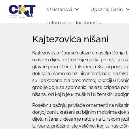
O ustanovi
Upoznaj Cazin
Information for Tourists
Kajtezovića nišani
Kajtezovića nišani se nalaze u naselju Donja
u ovom dijelu države nije rijetka pojava, a ov
glavne prometnice. Također, u Krajini postoji
dok se tu samo nalazi nišan dotičnog. Pa tak
su i pokopane. Na predmetnoj lokaciji u Donjo
groblje gdje se spomenici nalaze pripada por
nišana, od kojih je 8 muških i 8 ženskih, pod
Posebnu pažnju privlače ornamenti na nišanim
donjoj zoni ukrašeni su biljnim motivima dok 
dijelu nišana uklesan je natpis na turskom jez
turbane, približno iste veličine, koji su raskoš