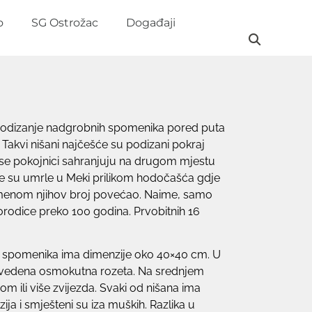
o
SG Ostrožac
Događaji
. Podizanje nadgrobnih spomenika pored puta
 Takvi nišani najčešće su podizani pokraj
a se pokojnici sahranjuju na drugom mjestu
oje su umrle u Meki prilikom hodočašća gdje
vremenom njihov broj povećao. Naime, samo
orodice preko 100 godina. Prvobitnih 16
ica spomenika ima dimenzije oko 40×40 cm. U
m izvedena osmokutna rozeta. Na srednjem
m ili više zvijezda. Svaki od nišana ima
ija i smješteni su iza muških. Razlika u