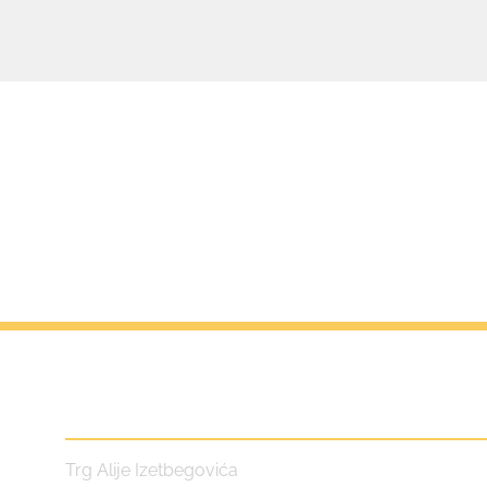
Centar za kulturu i turizam
Trg Alije Izetbegovića