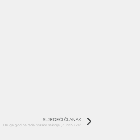
SLJEDEĆI ČLANAK
Druga godina rada horske sekcije „Zumbulke“