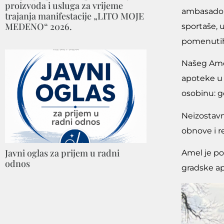
proizvoda i usluga za vrijeme
ambasadori
trajanja manifestacije „LITO MOJE
MEDENO“ 2026.
sportaše, 
pomenuti
Našeg Amel
apoteke u 
osobinu: g
Neizostavno
obnove i r
Javni oglas za prijem u radni
Amel je po
odnos
gradske ap