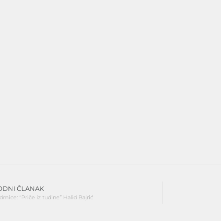
ODNI ČLANAK
dmice: “Priče iz tuđine” Halid Bajrić