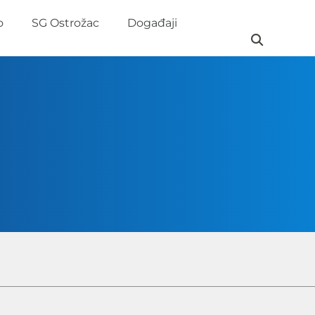
o
SG Ostrožac
Događaji