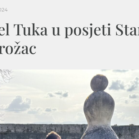
024
l Tuka u posjeti St
rožac