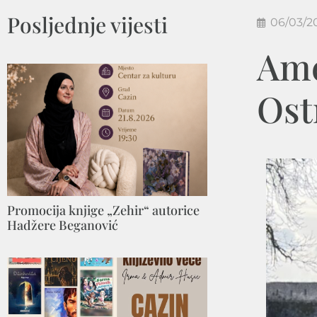
Posljednje vijesti
06/03/2
Ame
Ost
Promocija knjige „Zehir“ autorice
Hadžere Beganović