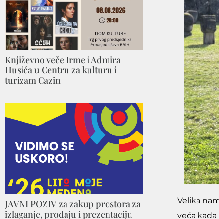
Književno veče Irme i Admira
Husića u Centru za kulturu i
turizam Cazin
Velika nam
JAVNI POZIV za zakup prostora za
izlaganje, prodaju i prezentaciju
veća kada 