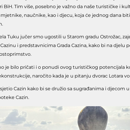
 BiH. Tim više, posebno je važno da naše turističke i ku
umjetnike, naučnike, kao i djecu, koja će jednog dana bi
h.
a Tuku jučer smo ugostili u Starom gradu Ostrožac, za
Cazinu i predstavnicima Grada Cazina, kako bi na djelu po
ostoprimstvo.
 je bilo pričati i o ponudi ovog turističkog potencijala ko
ekonstrukcije, naročito kada je u pitanju dvorac Lotara v
sjetio Cazin kako bi se družio sa sugrađanima i djecom u o
oteke Cazin.