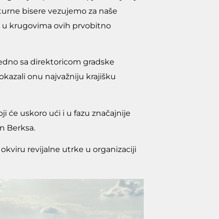
lturne bisere vezujemo za naše
ti u krugovima ovih prvobitno
jedno sa direktoricom gradske
kazali onu najvažniju krajišku
ji će uskoro ući i u fazu značajnije
on Berksa.
kviru revijalne utrke u organizaciji