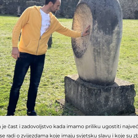
 je čast i zadovoljstvo kada imamo priliku ugostiti najve
se radi o zvijezdama koje imaju svjetsku slavu i koje su z