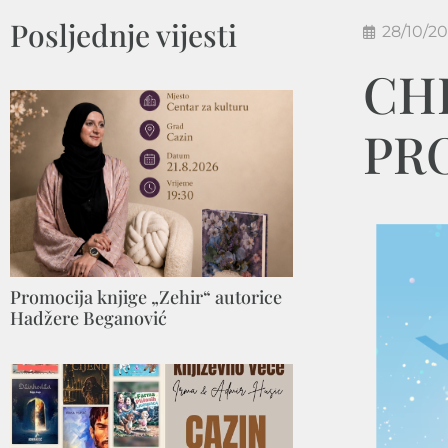
Posljednje vijesti
28/10/2
CHE
PR
Promocija knjige „Zehir“ autorice
Hadžere Beganović