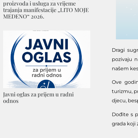
proizvoda i usluga za vrijeme
trajanja manifestacije „LITO MOJE
MEDENO“ 2026.
Dragi sugra
pozivaju n
našem
ke
Ove godi
turizmu, p
Javni oglas za prijem u radni
odnos
djecu, bes
Dođite s p
grada koji 