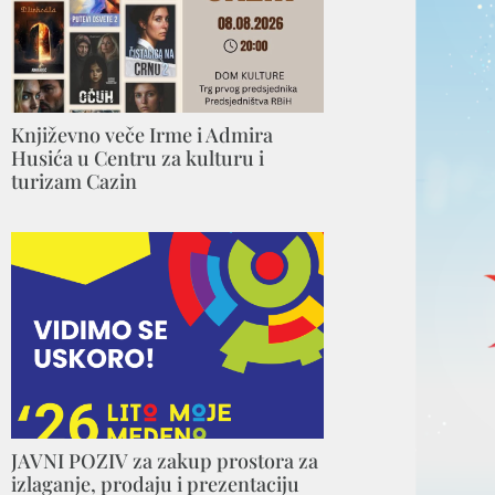
Književno veče Irme i Admira
Husića u Centru za kulturu i
turizam Cazin
JAVNI POZIV za zakup prostora za
izlaganje, prodaju i prezentaciju