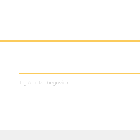
Centar za kulturu i turizam
Trg Alije Izetbegovića