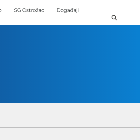
o
SG Ostrožac
Događaji