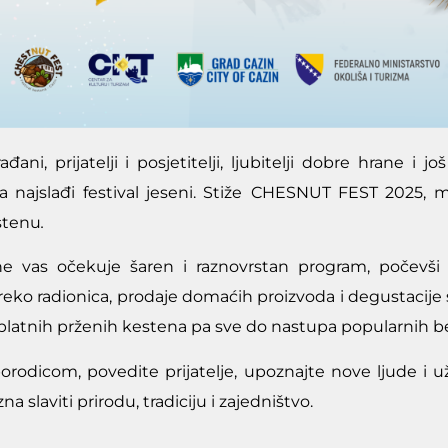
đani, prijatelji i posjetitelji, ljubitelji dobre hrane i j
a najslađi festival jeseni.
Stiže
CHESNUT FEST 2025
, m
stenu
.
ne vas očekuje
šaren i raznovrstan program
, počevši
reko radionica, prodaje domaćih proizvoda i degustacije s
platnih prženih kestena pa sve do nastupa popularnih b
orodicom, povedite prijatelje, upoznajte nove ljude i 
zna slaviti prirodu, tradiciju i zajedništvo.