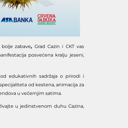
oš bolje zabave
,
Grad Cazin i
CKT vas
anifestacija posvećena kralju jeseni,
 od edukativnih sadržaja o prirodi i
pecijaliteta od kestena, animacija za
endova u večernjim satima.
uživajte u jedinstvenom duhu Cazina,