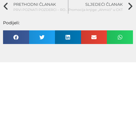
PRETHODNI ČLANAK
SLJEDEĆI ČLANAK
PRVI POZNATI POZDERCI – RODONAČELNICI PORODICE
Promocija knjige „Ahmići“ u CKT
Podijeli: