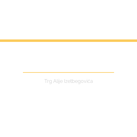
Centar za kulturu i turizam
Trg Alije Izetbegovića