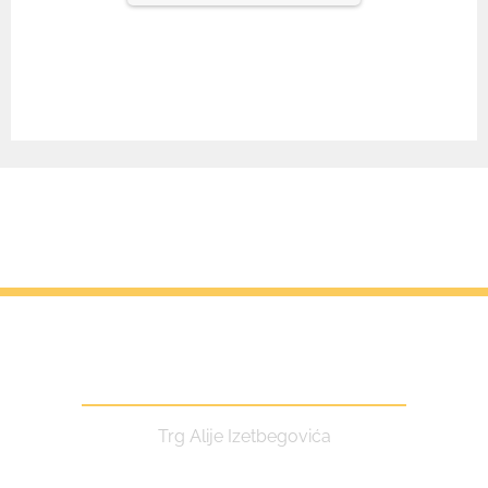
Centar za kulturu i turizam
Trg Alije Izetbegovića