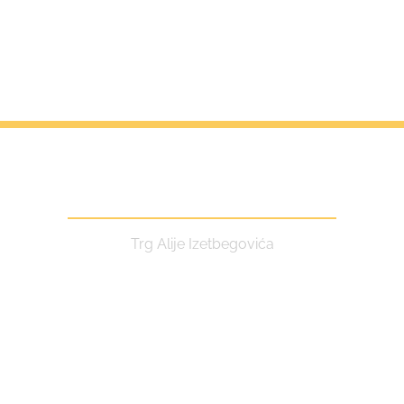
Centar za kulturu i turizam
Trg Alije Izetbegovića