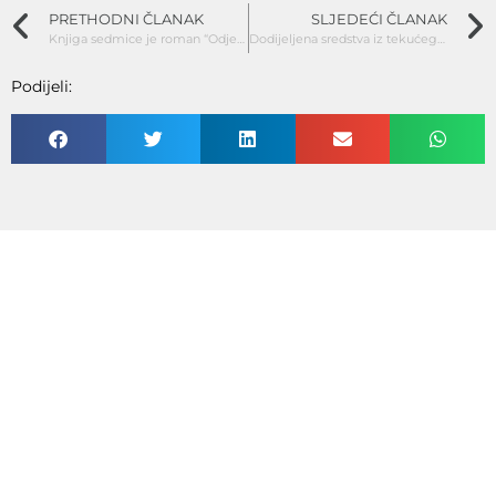
PRETHODNI ČLANAK
SLJEDEĆI ČLANAK
Knjiga sedmice je roman “Odjednom majka”, autorice Rowan Coleman.
Dodijeljena sredstva iz tekućeg granta za kulturu i turizam CKT-a
Podijeli: