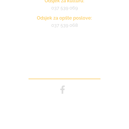
Odsjek za kulturu:
037 539 069
Odsjek za opšte poslove:
037 539 068
Pratite nas