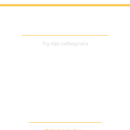
Centar za kulturu i turizam
Trg Alije Izetbegovića
Kontakt