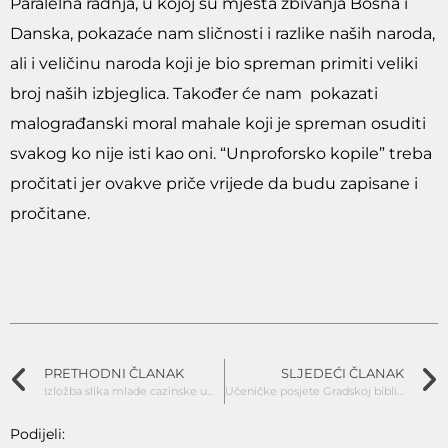
Paralelna radnja, u kojoj su mjesta zbivanja Bosna i
Danska, pokazaće nam sličnosti i razlike naših naroda,
ali i veličinu naroda koji je bio spreman primiti veliki
broj naših izbjeglica. Također će nam pokazati
malograđanski moral mahale koji je spreman osuditi
svakog ko nije isti kao oni. “Unproforsko kopile” treba
pročitati jer ovakve priče vrijede da budu zapisane i
pročitane.
PRETHODNI ČLANAK
SLJEDEĆI ČLANAK
Izložba slika mlade cazinske umjetnice Emine Handanagić
Učeničke posjete Gradskoj biblioteci
Podijeli: