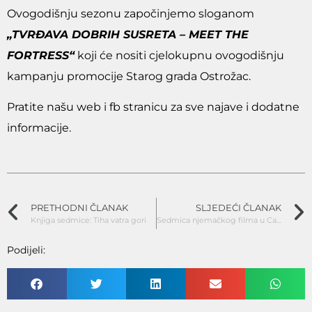
Ovogodišnju sezonu započinjemo sloganom
„TVRĐAVA DOBRIH SUSRETA – MEET THE
FORTRESS“
koji će nositi cjelokupnu ovogodišnju
kampanju promocije Starog grada Ostrožac.
Pratite našu web i fb stranicu za sve najave i dodatne
informacije.
PRETHODNI ČLANAK
SLJEDEĆI ČLANAK
Knjiga sedmice: Tiha vatra gori
Sedmica njemačkog filma u Cazinu
Podijeli: