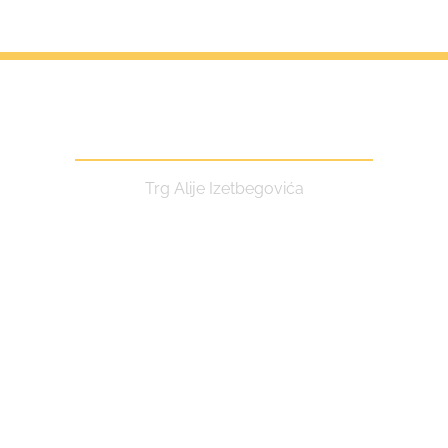
Centar za kulturu i turizam
Trg Alije Izetbegovića
Kontakt