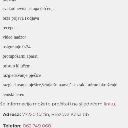
svakodnevna usluga čišćenja
brza prijava i odjava
recepcija
video nadzor
osiguranje 0-24
protupožarni aparat
pristup ključem
razgledavanje pješice
razgledavanje pješice,šetnja šumama,čist zrak i mirno okruženje
teniski teren
iše informacija možete pročitati na sljedećem
linku
.
Adresa
:
77220 Cazin, Brezova Kosa bb
Telefon:
062 749 060