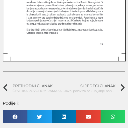
PRETHODNI ČLANAK
SLJEDEĆI ČLANAK
ČESTITKA POVODOM RAMAZANSKOG BAJRAMA
Javni poziv za prikupljanje ponuda za iznajmljivanje prostora za postavljanje reklamnog LED displeja
Podijeli: