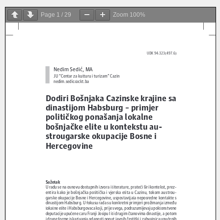
Page
1
/
29
Zoom
100%