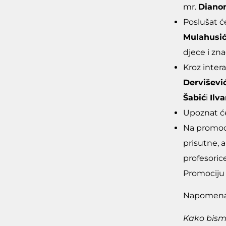
mr.
Diano
Poslušat ć
Mulahusić
djece i zna
Kroz intera
Derviševi
Šabić
i
Ilv
Upoznat će
Na promocij
prisutne, a
profesoric
Promociju
Napomena
Kako bismo