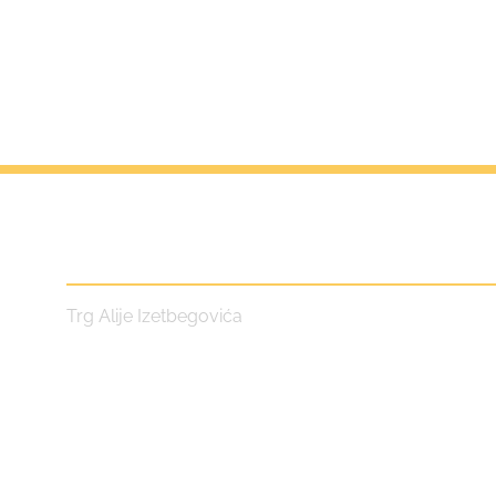
Centar za kulturu i turizam
Trg Alije Izetbegovića