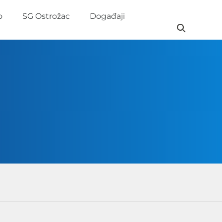
o
SG Ostrožac
Događaji