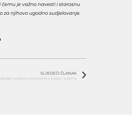
i čemu je važno navesti i starosnu
o za njihovo ugodno sudjelovanje.
n
SLJEDEĆI ČLANAK
spodjeli sredstava za projekte u kulturi i turizmu