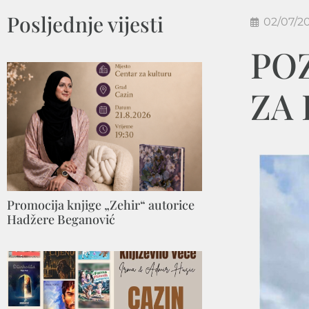
Posljednje vijesti
02/07/2
POZ
ZA 
Promocija knjige „Zehir“ autorice
Hadžere Beganović