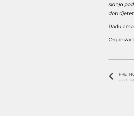
slanja po
dob djetet
Radujemo s
Organizaci
PRETH
Ljetni ras