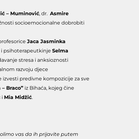
ć – Muminović
, dr.
Asmire
žnosti socioemocionalne dobrobiti
 profesorice
Jaca Jasminka
e i psihoterapeutkinje
Selma
davanje stresa i anksioznosti
alnom razvoju djece
će izvesti predivne kompozicije za sve
 – Braco”
iz Bihaća, kojeg čine
ć
i
Mia Midžić
.
limo vas da ih prijavite putem