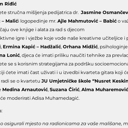
m Riđić
ete stručna mišljenja pedijatrica dr.
Jasmine Osmančevi
 – Malić
i logopedinje mr.
Ajle Mahmutović – Babić
o va
čaju ove knjige i alata za rad s djecom
ktivne igre i vježbe koje vode naše kreativne učiteljice i
ć
,
Ermina Kapić – Hadžalić
,
Orhana Midžić
, psihologinj
ana Lonić
, djeca će imati priliku naučiti tehnike za prevla
te se s korisnim strategijama za podršku socioemocion
i ćete imati čast uživati i u izvedbi kvarteta gitara koji 
 radi se o kvartetu
JU Umjetničke škole “Nusret Keskin
e
Medina Arnautović
,
Suzana Čirić
,
Alma Muharemovi
 će moderirati Adisa Muhamedagić.
:
 osigurali mjesto na radionicama za vaše mališane, mo