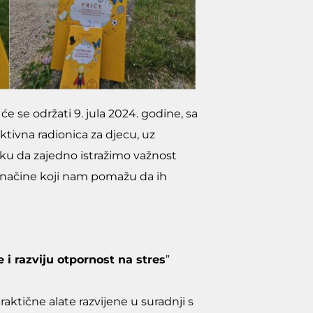
e se održati 9. jula 2024. godine, sa
tivna radionica za djecu, uz
liku da zajedno istražimo važnost
a načine koji nam pomažu da ih
 i razviju otpornost na stres
”
praktične alate razvijene u suradnji s