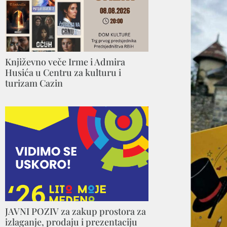
Književno veče Irme i Admira
Husića u Centru za kulturu i
turizam Cazin
JAVNI POZIV za zakup prostora za
izlaganje, prodaju i prezentaciju