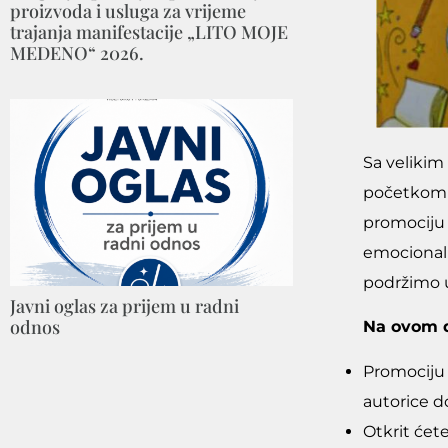
proizvoda i usluga za vrijeme
trajanja manifestacije „LITO MOJE
MEDENO“ 2026.
Sa velikim
početkom u
promociju 
emocionaln
podržimo 
Javni oglas za prijem u radni
odnos
Na ovom d
Promociju
autorice do
Otkrit ćete