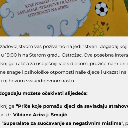
 zadovoljstvom vas pozivamo na jedinstveni događaj koji ć
 19:00 h na Starom gradu Ostrožac. Ova posebna interak
knjige i alata za uspješniji rad s djecom, pružiće nam pri
e snage i psihološke otpornosti naše djece i ukazati n
u njihovom svakodnevnom rastu.
ogađaju možete očekivati slijedeće:
 knjige
“Priče koje pomažu djeci da savladaju strahove
c. dr.
Vildane Azira j- Smajić
 “
Superalate za suočavanje sa negativnim mislima
“, 