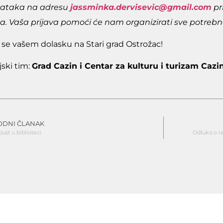
dataka na adresu
jassminka.dervisevic@gmail.com
pr
a. Vaša prijava pomoći će nam organizirati sve potrebn
e vašem dolasku na Stari grad Ostrožac!
jski tim:
Grad Cazin i Centar za kulturu i turizam Cazi
ODNI ČLANAK
pust u biblioteci
Odluka o ra