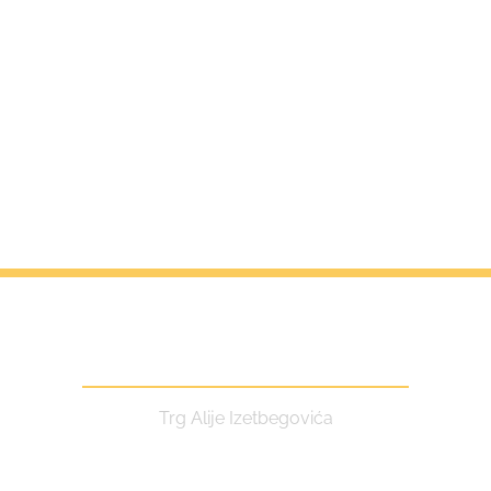
Centar za kulturu i turizam
Trg Alije Izetbegovića