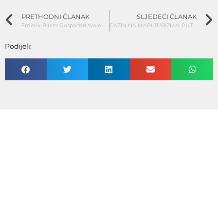
PRETHODNI ČLANAK
SLJEDEĆI ČLANAK
Emerik Blum: Gospodari svoje budućnosti
CAZIN NA MAPI TURIZMA: PUT PREMA PREPOZNATLJIVOSTI
Podijeli: