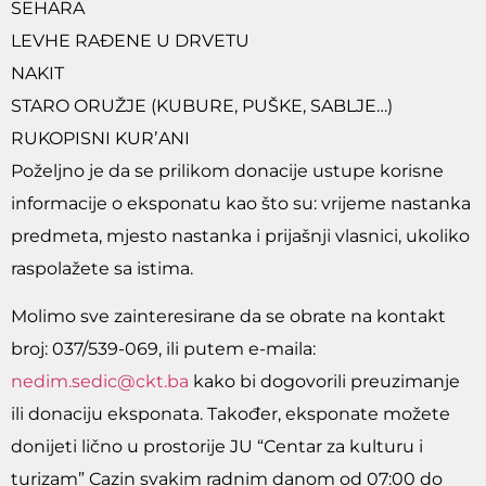
SEHARA
LEVHE RAĐENE U DRVETU
NAKIT
STARO ORUŽJE (KUBURE, PUŠKE, SABLJE…)
RUKOPISNI KURʼANI
Poželjno je da se prilikom donacije ustupe korisne
informacije o eksponatu kao što su: vrijeme nastanka
predmeta, mjesto nastanka i prijašnji vlasnici, ukoliko
raspolažete sa istima.
Molimo sve zainteresirane da se obrate na kontakt
broj: 037/539-069, ili putem e-maila:
nedim.sedic@ckt.ba
kako bi dogovorili preuzimanje
ili donaciju eksponata. Također, eksponate možete
donijeti lično u prostorije JU “Centar za kulturu i
turizam” Cazin svakim radnim danom od 07:00 do