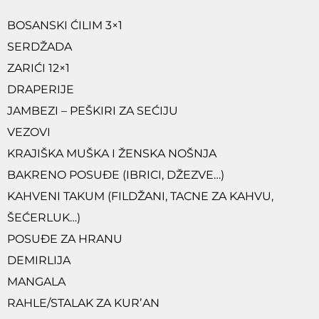
BOSANSKI ĆILIM 3×1
SERDŽADA
ZARIĆI 12×1
DRAPERIJE
JAMBEZI – PEŠKIRI ZA SEĆIJU
VEZOVI
KRAJIŠKA MUŠKA I ŽENSKA NOŠNJA
BAKRENO POSUĐE (IBRICI, DŽEZVE…)
KAHVENI TAKUM (FILDŽANI, TACNE ZA KAHVU,
ŠEĆERLUK…)
POSUĐE ZA HRANU
DEMIRLIJA
MANGALA
RAHLE/STALAK ZA KURʼAN