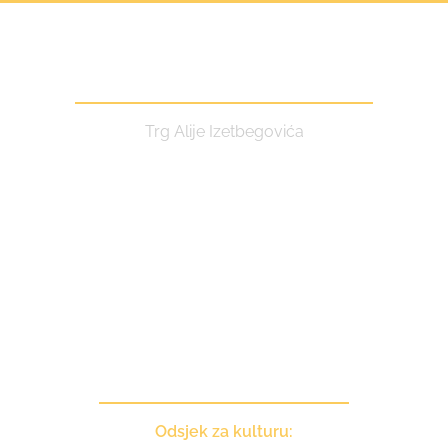
Centar za kulturu i turizam
Trg Alije Izetbegovića
Kontakt
Odsjek za kulturu: