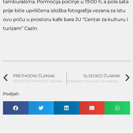
tamburašima. Pormocija počinje u 19:00 h, a pola sata
prije biće upriličena izložba fotografija vezana za istu
ovu priču u prostoru kafe bara JU “Centar za kulturu i
turizam” Cazin.
PRETHODNI ČLANAK
SLJEDEĆI ČLANAK
SOLISTIČKI KONCERT AJDINA OSMANOVIĆA I PROFESORA JASMINA BRAŠNJIĆA U CAZINU
Predstava “Ko je lud” na repertoaru CKT
Podijeli: