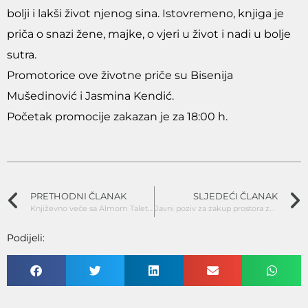
bolji i lakši život njenog sina. Istovremeno, knjiga je
priča o snazi žene, majke, o vjeri u život i nadi u bolje
sutra.
Promotorice ove životne priče su Bisenija
Mušedinović i Jasmina Kendić.
Početak promocije zakazan je za 18:00 h.
PRETHODNI ČLANAK
SLJEDEĆI ČLANAK
Književno veče sa Almom Taletović
Javni poziv za zakup prostora za izlaganje, prodaju i prezentaciju proizvoda i usluga za vrijeme trajanja manifestacije “LITO MOJE MEDENO” 2025.
Podijeli: