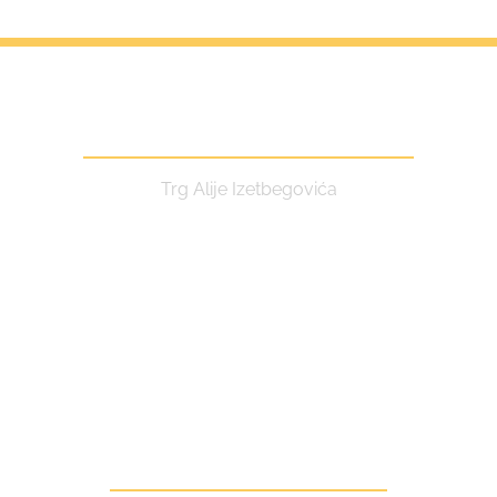
Centar za kulturu i turizam
Trg Alije Izetbegovića
Kontakt