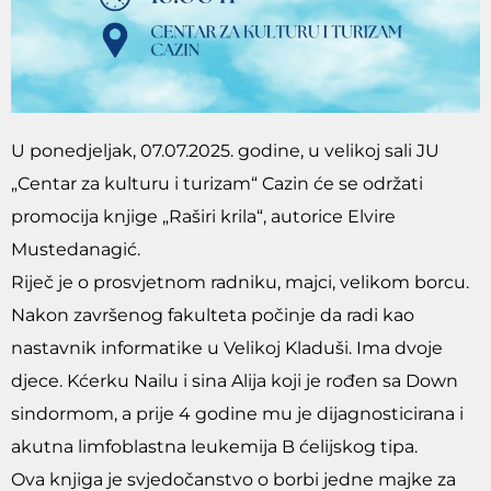
U ponedjeljak, 07.07.2025. godine, u velikoj sali JU
„Centar za kulturu i turizam“ Cazin će se održati
promocija knjige „Raširi krila“, autorice Elvire
Mustedanagić.
Riječ je o prosvjetnom radniku, majci, velikom borcu.
Nakon završenog fakulteta počinje da radi kao
nastavnik informatike u Velikoj Kladuši. Ima dvoje
djece. Kćerku Nailu i sina Alija koji je rođen sa Down
sindormom, a prije 4 godine mu je dijagnosticirana i
akutna limfoblastna leukemija B ćelijskog tipa.
Ova knjiga je svjedočanstvo o borbi jedne majke za