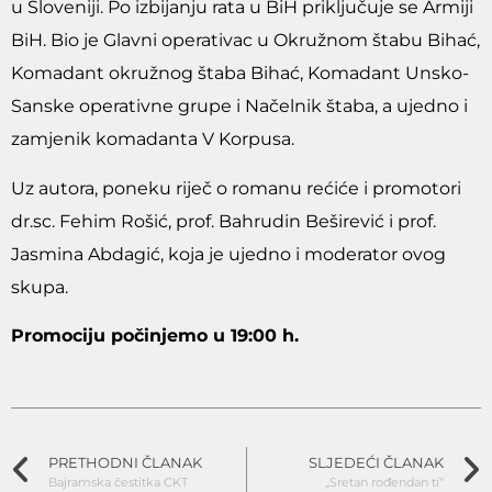
u Sloveniji. Po izbijanju rata u BiH priključuje se Armiji
BiH. Bio je Glavni operativac u Okružnom štabu Bihać,
Komadant okružnog štaba Bihać, Komadant Unsko-
Sanske operativne grupe i Načelnik štaba, a ujedno i
zamjenik komadanta V Korpusa.
Uz autora, poneku riječ o romanu rećiće i promotori
dr.sc. Fehim Rošić, prof. Bahrudin Beširević i prof.
Jasmina Abdagić, koja je ujedno i moderator ovog
skupa.
Promociju počinjemo u 19:00 h.
PRETHODNI ČLANAK
SLJEDEĆI ČLANAK
Bajramska čestitka CKT
„Sretan rođendan ti“