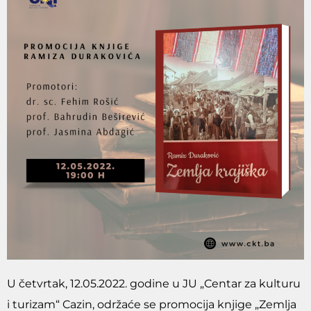
U četvrtak, 12.05.2022. godine u JU „Centar za kulturu
i turizam“ Cazin, održaće se promocija knjige „Zemlja