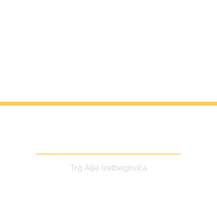
Centar za kulturu i turizam
Trg Alije Izetbegovića