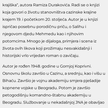
krajiška“, autora Ramiza Durakovića. Radi se o knjizi
koja govori o životu stanovništva cazinske krajine
krajem 19. i početkom 20. stoljeća. Autor je u knjizi
ispričao posebnu porodičnu priču, o Salihu i
njegovom djedu Mehmedu kao i njihovim
potomcima. Mnogo je dijaloga, primjera i scena iz
života ovih likova koji prožimaju nesvakidašnji i
historijski vrlo vrijedan roman o zavičaju.
Autor je rođen 1948. godine u Gornjoj Koprivni.
Osnovnu školu završio u Cazinu, a srednju, kao i višu u
Bihaću. Završio je vojnu akademiju smjera pješadije
kopnene vojske u Beogradu. Potom je završio
petogodišnju komandno-štabnu akademiju u
Beogradu. Službovanje u nekadašnjoj JNA je obavljao