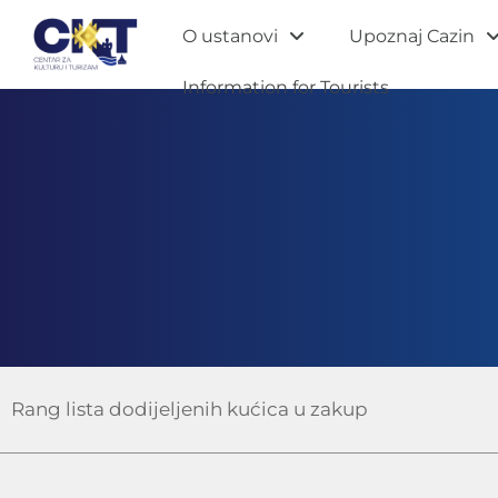
O ustanovi
Upoznaj Cazin
Information for Tourists
Rang lista dodijeljenih kućica u zakup