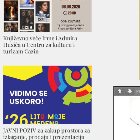
Književno veče Irme i Admira
Husića u Centru za kulturu i
turizam Cazin
P
JAVNI POZIV za zakup prostora za
izlaganje, prodaju i prezentaciju