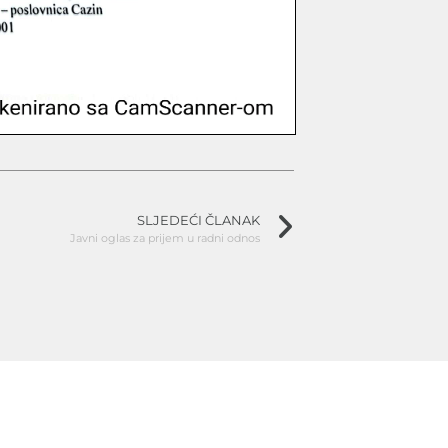
SLJEDEĆI ČLANAK
Javni oglas za prijem u radni odnos