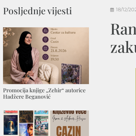
Posljednje vijesti
18/12/20
Ran
zak
Promocija knjige „Zehir“ autorice
Hadžere Beganović