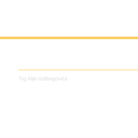
Centar za kulturu i turizam
Trg Alije Izetbegovića