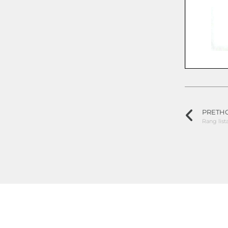
PRETH
Rang list