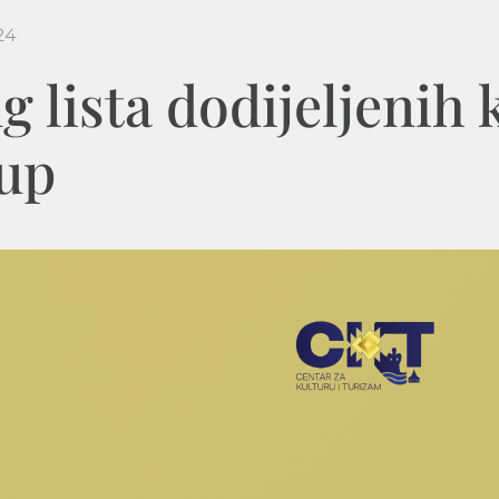
24
g lista dodijeljenih 
up