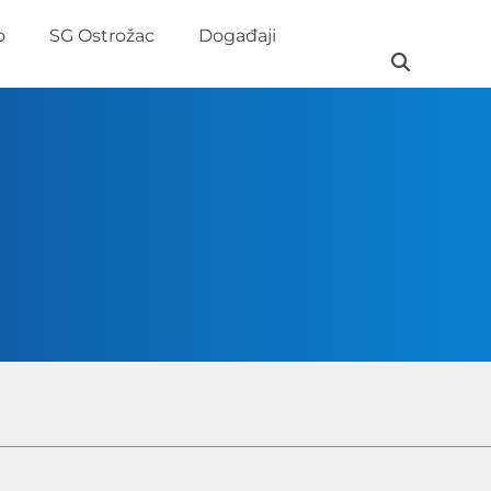
o
SG Ostrožac
Događaji