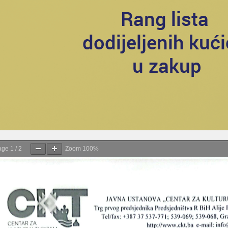
age
1
/
2
Zoom
100%