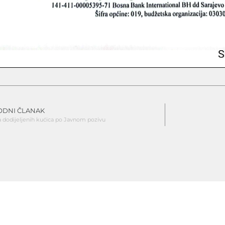
ODNI ČLANAK
a dodijeljenih kućica po Javnom pozivu