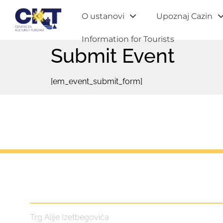
O ustanovi
Upoznaj Cazin
Information for Tourists
Submit Event
[em_event_submit_form]
Centar za kulturu i turizam
Trg Alije Izetbegovića