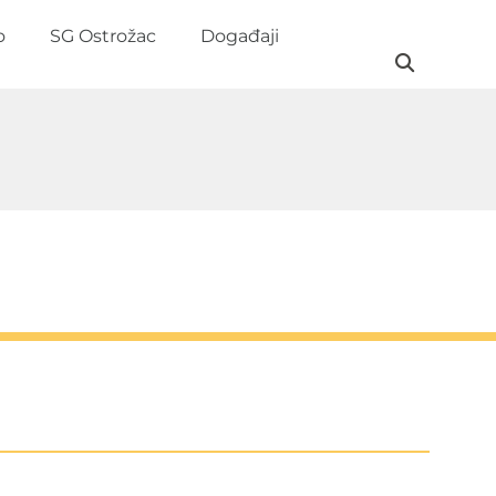
o
SG Ostrožac
Događaji
Pratite nas