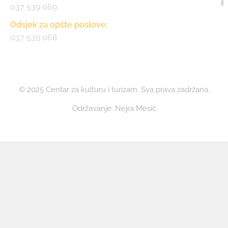
037 539 069
Odsjek za opšte poslove:
037 539 068
© 2025 Centar za kulturu i turizam. Sva prava zadržana.
Održavanje: Nejra Mesić