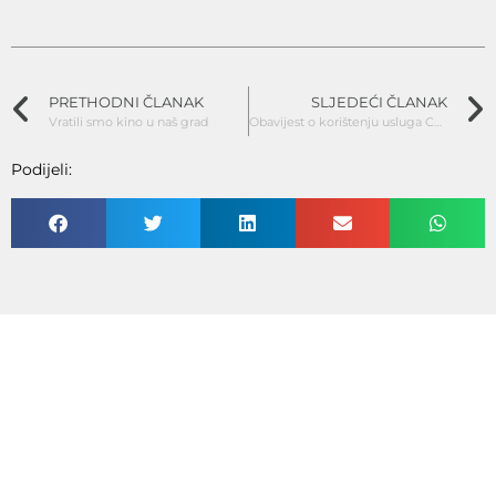
PRETHODNI ČLANAK
SLJEDEĆI ČLANAK
Vratili smo kino u naš grad
Obavijest o korištenju usluga CKT-a
Podijeli: