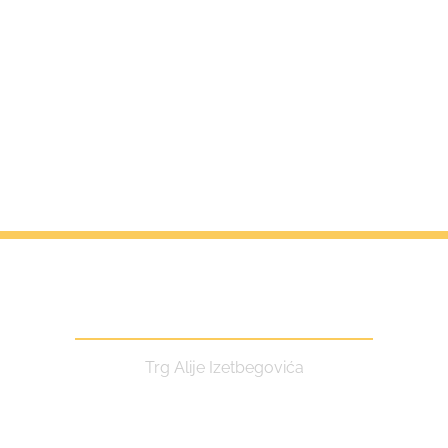
Centar za kulturu i turizam
Trg Alije Izetbegovića