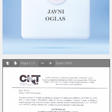
Page
1
/
3
Zoom
100%