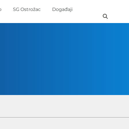
o
SG Ostrožac
Događaji