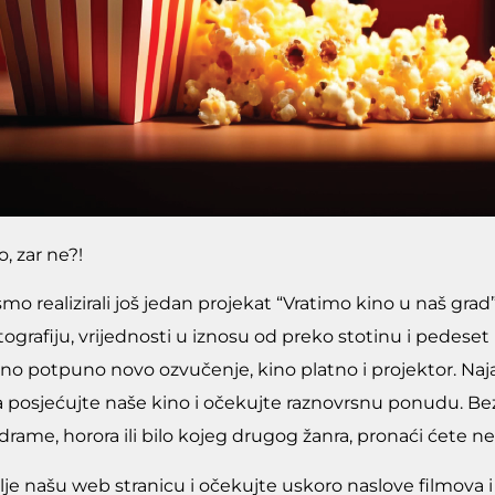
o, zar ne?!
mo realizirali još jedan projekat “Vratimo kino u naš grad
ografiju, vrijednosti u iznosu od preko stotinu i pedeset
eno potpuno novo ozvučenje, kino platno i projektor. Naja
posjećujte naše kino i očekujte raznovrsnu ponudu. Bez obz
drame, horora ili bilo kojeg drugog žanra, pronaći ćete ne
dalje našu web stranicu i očekujte uskoro naslove filmova 