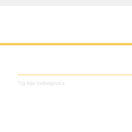
Centar za kulturu i turizam
Trg Alije Izetbegovića