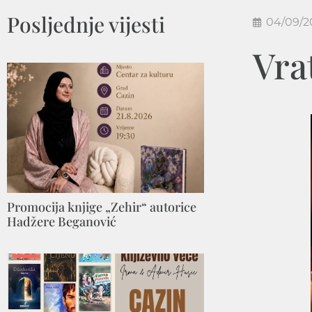
Posljednje vijesti
04/09/2
Vra
Promocija knjige „Zehir“ autorice
Hadžere Beganović