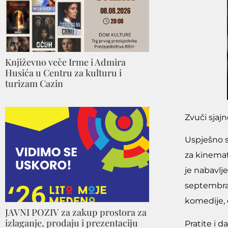
Književno veče Irme i Admira
Husića u Centru za kulturu i
turizam Cazin
Zvuči sjajn
Uspješno s
za kinemat
je nabavlj
septembra 
komedije, 
JAVNI POZIV za zakup prostora za
izlaganje, prodaju i prezentaciju
Pratite i 