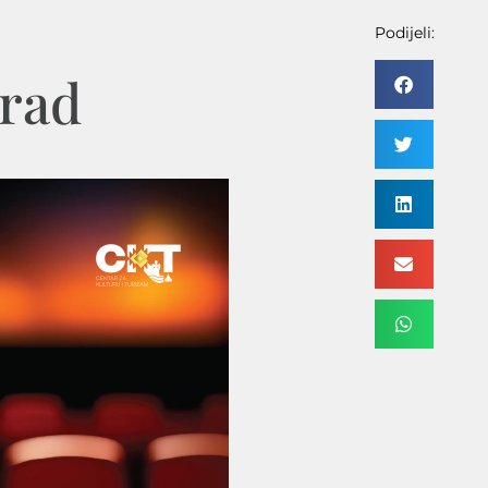
Podijeli:
grad