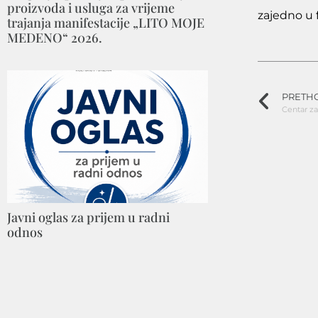
proizvoda i usluga za vrijeme
zajedno u 
trajanja manifestacije „LITO MOJE
MEDENO“ 2026.
PRETH
Javni oglas za prijem u radni
odnos