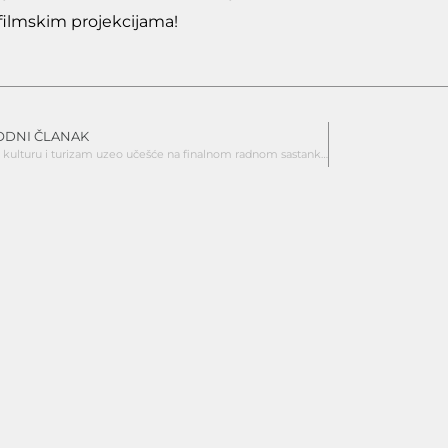
filmskim projekcijama!
ODNI ČLANAK
Centar za kulturu i turizam uzeo učešće na finalnom radnom sastanku mreže nezavisnih kino prikazivača