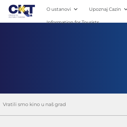
O ustanovi
Upoznaj Cazin
Information for Tourists
Vratili smo kino u naš grad