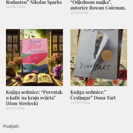
Rodanteu” Nikolas Sparks
“Odjednom majka”,
autorice Rowan Coleman.
01/08/2024
17/07/2024
Knjiga sedmice: “Povratak
Knjiga sedmice:”
u kafić na kraju svijeta”
Česljugar” Dona Tart
Džon Strelecki
13/06/2024
10/07/2024
Podijeli: