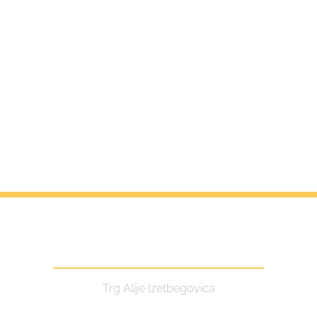
Centar za kulturu i turizam
Trg Alije Izetbegovića