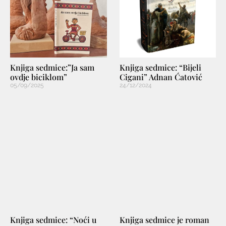
Knjiga sedmice:”Ja sam
Knjiga sedmice: “Bijeli
ovdje biciklom”
Cigani” Adnan Ćatović
05/09/2025
24/12/2024
Knjiga sedmice: “Noći u
Knjiga sedmice je roman