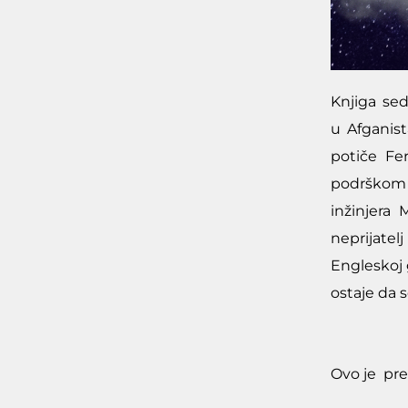
Knjiga se
u Afganist
potiče Fe
podrškom o
inžinjera
neprijate
Engleskoj 
ostaje da 
Ovo je pre