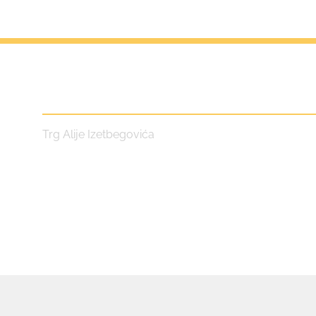
Centar za kulturu i turizam
Trg Alije Izetbegovića