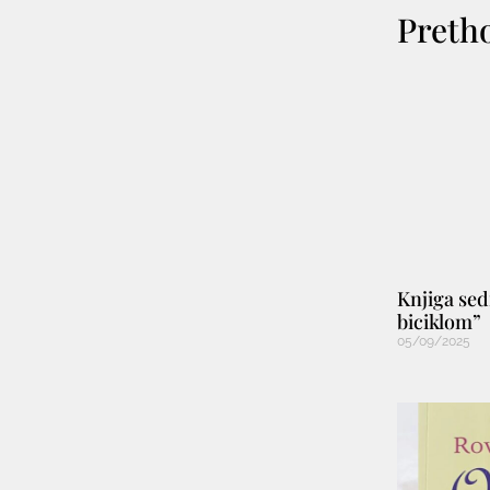
Preth
Knjiga sed
biciklom”
05/09/2025