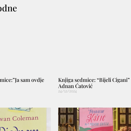
odne
mice:”Ja sam ovdje
Knjiga sedmice: “Bijeli Cigani”
Adnan Ćatović
24/12/2024