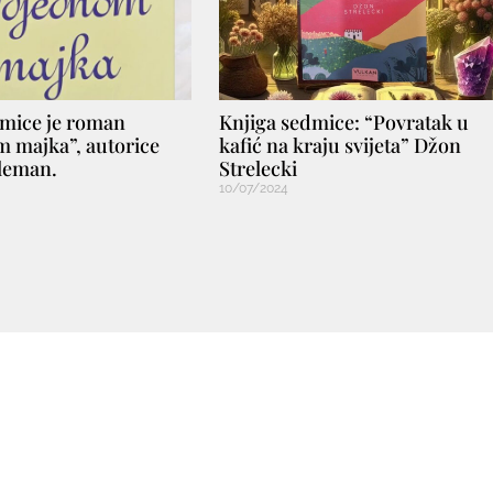
dmice je roman
Knjiga sedmice: “Povratak u
 majka”, autorice
kafić na kraju svijeta” Džon
leman.
Strelecki
10/07/2024