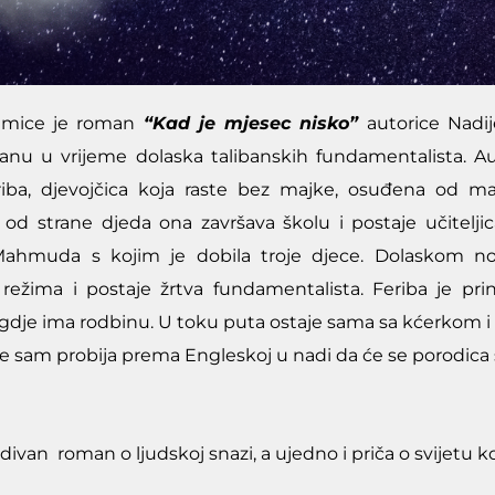
dmice je roman
“Kad je mjesec nisko”
autorice Nadi
anu u vrijeme dolaska talibanskih fundamentalista. Auto
riba, djevojčica koja raste bez majke, osuđena od 
d strane djeda ona završava školu i postaje učiteljic
 Mahmuda s kojim je dobila troje djece. Dolaskom 
lj režima i postaje žrtva fundamentalista. Feriba je
gdje ima rodbinu. U toku puta ostaje sama sa kćerkom i m
se sam probija prema Engleskoj u nadi da će se porodica s
divan roman o ljudskoj snazi, a ujedno i priča o svijetu k