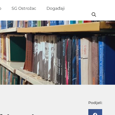
o
SG Ostrožac
Događaji
Podijeli: