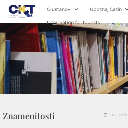
O ustanovi
Upoznaj Cazin
Information for Tourists
Znamenitosti
1 veljače