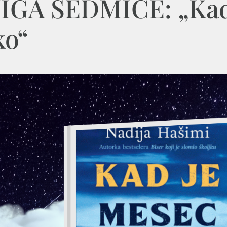
IGA SEDMICE: „Kad
ko“