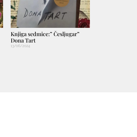
Knjiga sedmice:” Česljugar”
Dona Tart
13/06/2024