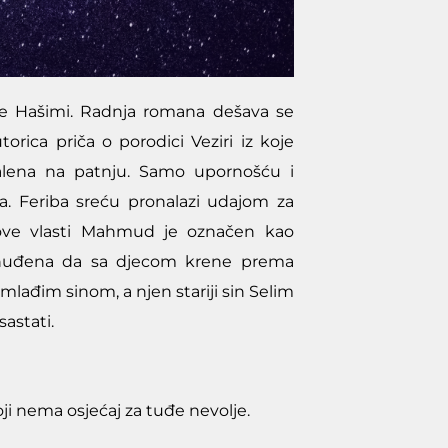
je Hašimi. Radnja romana dešava se
rica priča o porodici Veziri iz koje
malena na patnju. Samo upornošću i
a. Feriba sreću pronalazi udajom za
nove vlasti Mahmud je označen kao
 prinuđena da sa djecom krene prema
lađim sinom, a njen stariji sin Selim
astati.
oji nema osjećaj za tuđe nevolje.